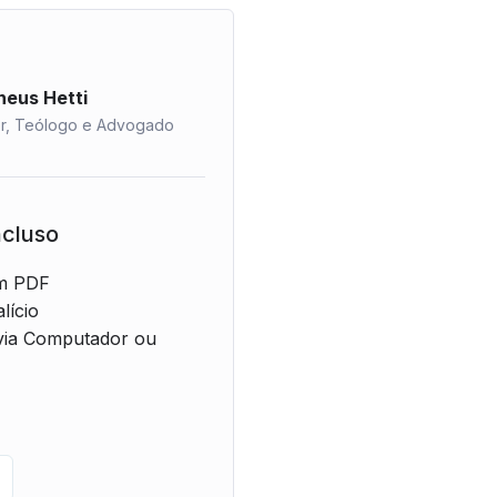
eus Hetti
or, Teólogo e Advogado
ncluso
em PDF
lício
 via Computador ou