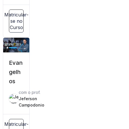
Matricular-
se no
Curso
Evan
gelh
os
com o prof.
Jeferson
Campodonio
Matricular-