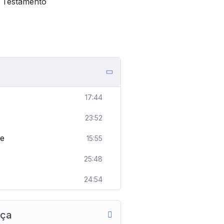
 Testamento
17:44
23:52
de
15:55
25:48
24:54
nça