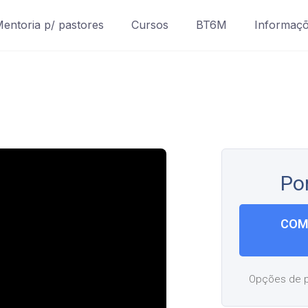
entoria p/ pastores
Cursos
BT6M
Informaç
Po
COM
Opções de p