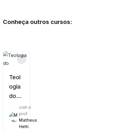
Conheça outros cursos:
Teol
ogia
do
Pent
com o
ateu
prof.
Matheus
co
Hetti