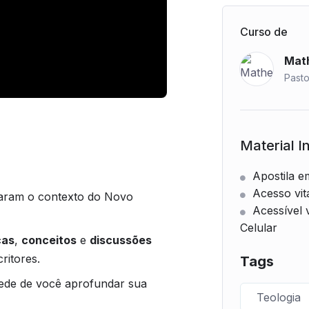
Curso de
Math
Past
Material I
Apostila 
Acesso vita
daram o contexto do Novo
Acessível
Celular
cas
,
conceitos
e
discussões
ritores.
Tags
pede de você aprofundar sua
Teologia