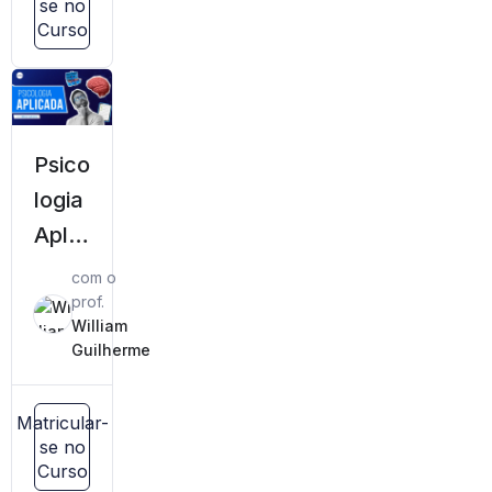
se no
Curso
Psico
logia
Aplic
ada
com o
prof.
William
Guilherme
Matricular-
se no
Curso