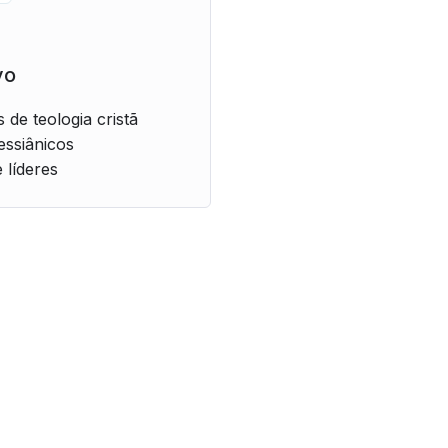
vo
 de teologia cristã
ssiânicos
 líderes