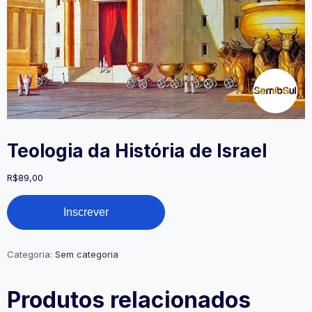
Teologia da História de Israel
R$
89,00
Teologia
Inscrever
da
História
de
Israel
Categoria:
Sem categoria
quantidade
Produtos relacionados