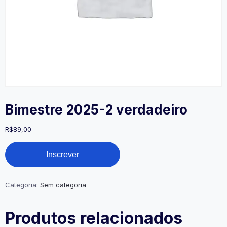
Bimestre 2025-2 verdadeiro
R$
89,00
Bimestre
Inscrever
2025-
2
verdadeiro
quantidade
Categoria:
Sem categoria
Produtos relacionados