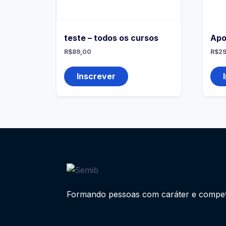
teste – todos os cursos
Apol
R$
89,00
R$
29
Inscrever
Formando pessoas com caráter e competên