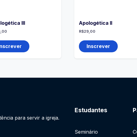
ogética III
Apologética II
,00
R$
29,00
Inscrever
Inscrever
Estudantes
P
cia para servir a igreja.
Seminário
C