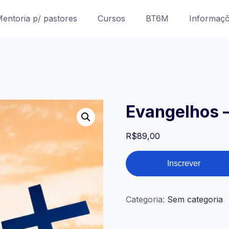
entoria p/ pastores
Cursos
BT6M
Informaç
Evangelhos 
R$
89,00
Evangelhos
Inscrever
-
2023
quantidade
Categoria:
Sem categoria