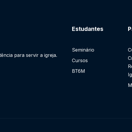
Estudantes
P
Seminário
C
cia para servir a igreja.
C
Cursos
R
BT6M
I
M