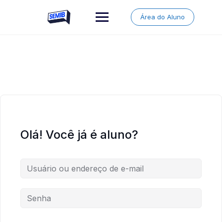
Skip
to
Área do Aluno
content
Olá! Você já é aluno?