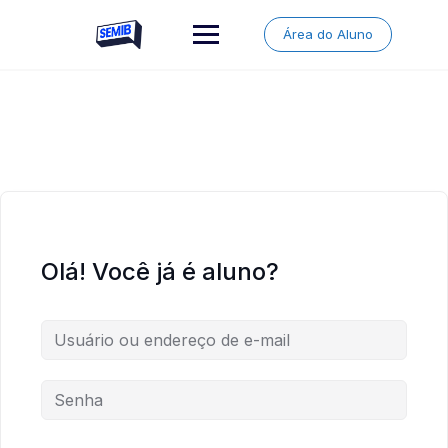
Skip
to
Área do Aluno
content
Olá! Você já é aluno?