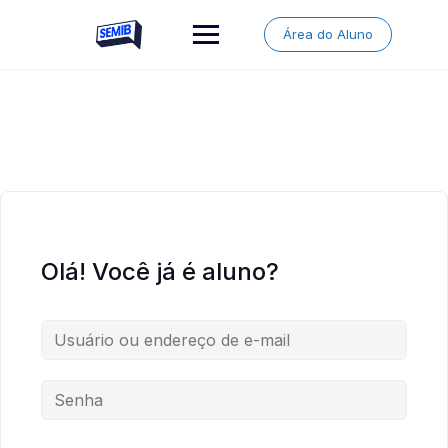
Skip
to
Área do Aluno
content
Olá! Você já é aluno?