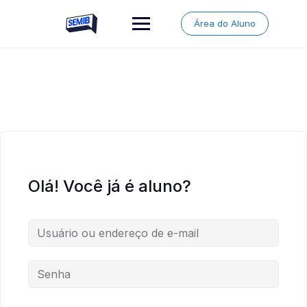
Skip
to
Área do Aluno
content
Olá! Você já é aluno?