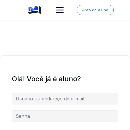
Skip
to
Área do Aluno
content
Olá! Você já é aluno?