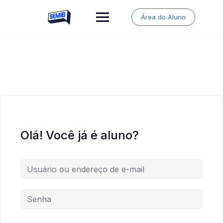
Skip
to
Área do Aluno
content
Olá! Você já é aluno?