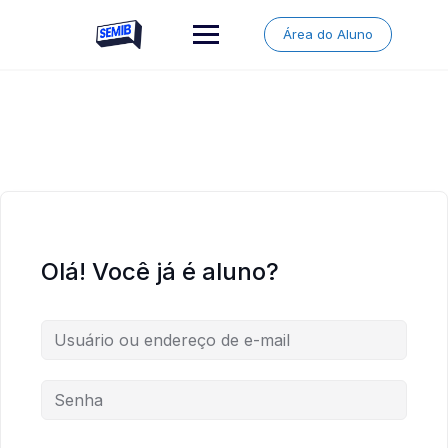
Skip
to
Área do Aluno
content
Olá! Você já é aluno?