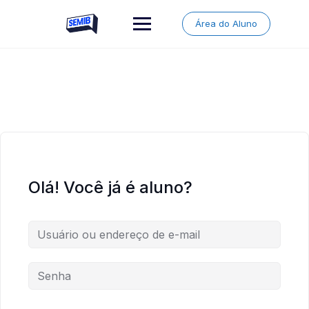
Skip
to
Área do Aluno
content
Olá! Você já é aluno?