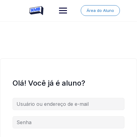
Skip
to
Área do Aluno
content
Olá! Você já é aluno?