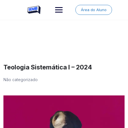
Skip
to
Área do Aluno
content
Teologia Sistemática I – 2024
Não categorizado