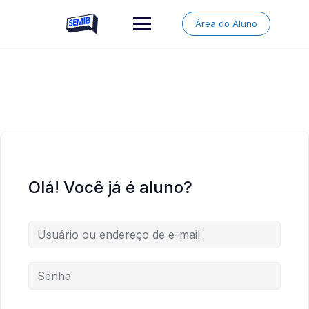
Skip
to
Área do Aluno
content
Olá! Você já é aluno?