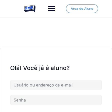
Skip
to
Área do Aluno
content
Olá! Você já é aluno?