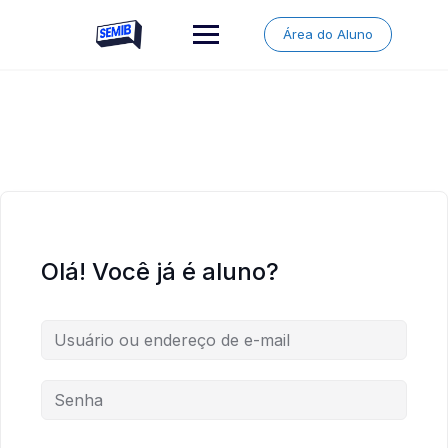
Skip
to
Área do Aluno
content
Olá! Você já é aluno?