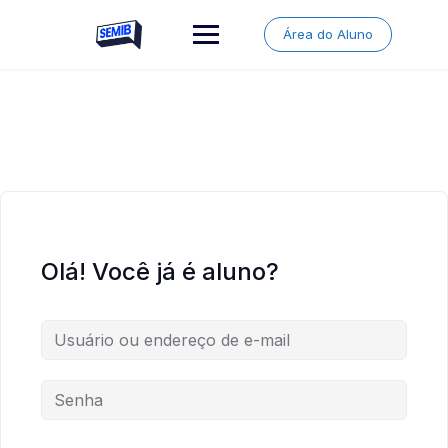
Skip
to
Área do Aluno
content
Olá! Você já é aluno?