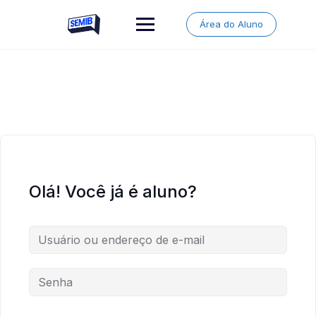
Skip
to
Área do Aluno
content
Olá! Você já é aluno?