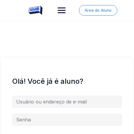
Skip
to
Área do Aluno
content
Olá! Você já é aluno?