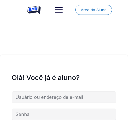
Skip
to
Área do Aluno
content
Olá! Você já é aluno?