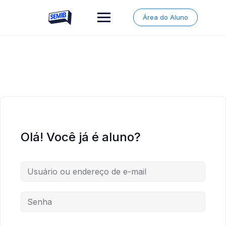
Skip
to
Área do Aluno
content
Olá! Você já é aluno?