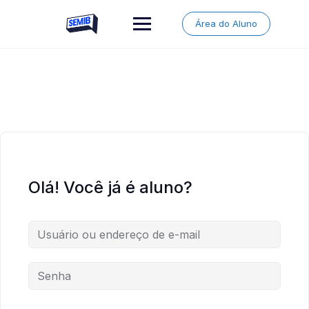
Skip
to
Área do Aluno
content
Olá! Você já é aluno?