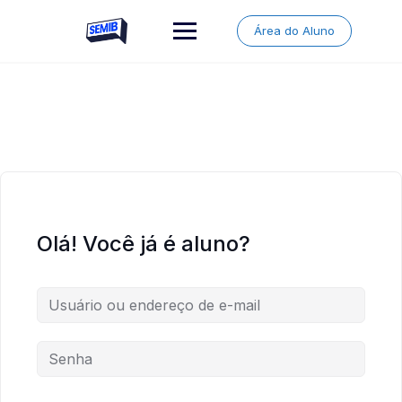
Skip
to
Área do Aluno
content
Olá! Você já é aluno?