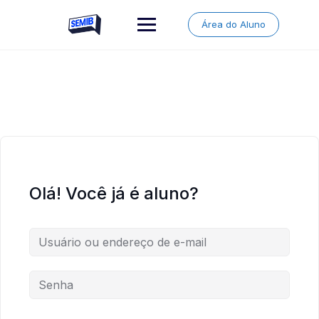
Skip
to
Área do Aluno
content
Olá! Você já é aluno?