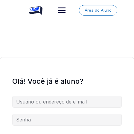
Skip
to
Área do Aluno
content
Olá! Você já é aluno?