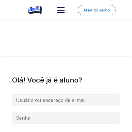
Skip
to
Área do Aluno
content
Olá! Você já é aluno?