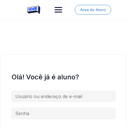
Skip
to
Área do Aluno
content
Olá! Você já é aluno?