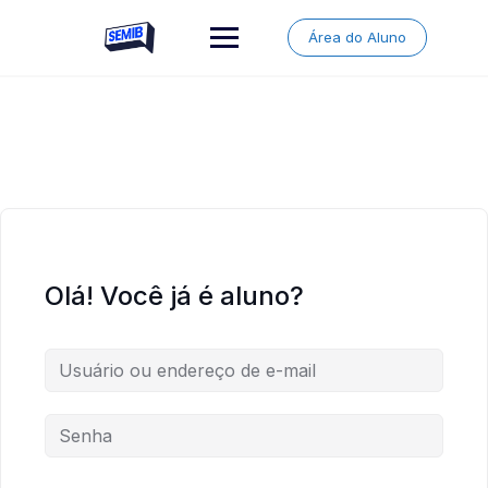
Skip
to
Área do Aluno
content
Olá! Você já é aluno?