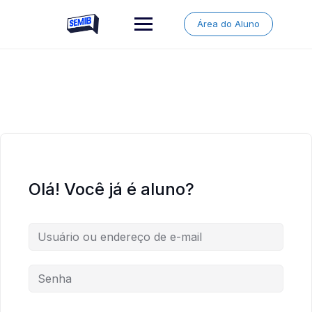
Skip
to
Área do Aluno
content
Olá! Você já é aluno?