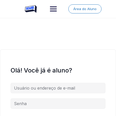
Skip
to
Área do Aluno
content
Olá! Você já é aluno?