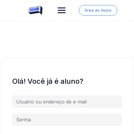
Skip
to
Área do Aluno
content
Olá! Você já é aluno?