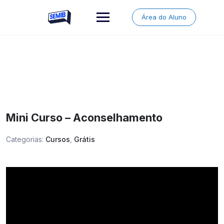
Skip
to
Área do Aluno
content
Mini Curso – Aconselhamento
Categorias:
Cursos
,
Grátis