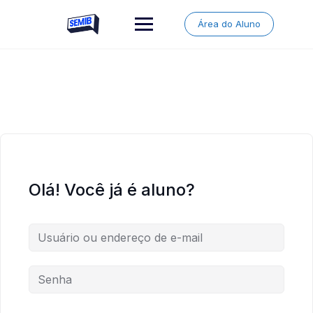
Skip
to
Área do Aluno
content
Olá! Você já é aluno?