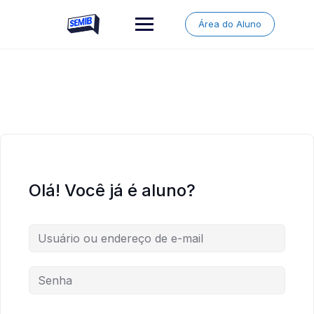
Skip
to
Área do Aluno
content
Olá! Você já é aluno?