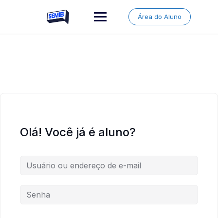
Skip
to
Área do Aluno
content
Olá! Você já é aluno?