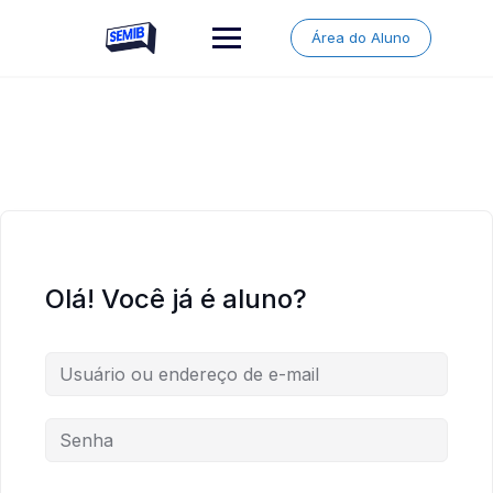
Skip
to
Área do Aluno
content
Olá! Você já é aluno?