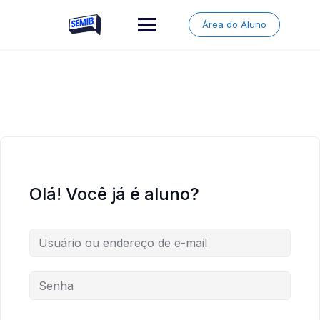
Skip
to
Área do Aluno
content
Olá! Você já é aluno?