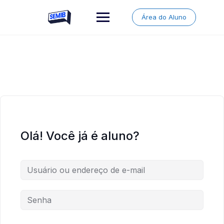
Skip
to
Área do Aluno
content
Olá! Você já é aluno?