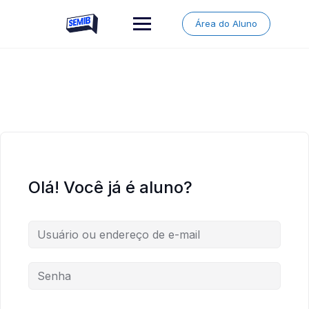
Skip
to
Área do Aluno
content
Olá! Você já é aluno?