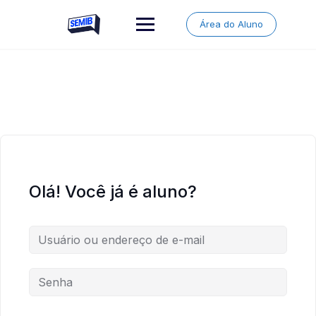
Skip
to
Área do Aluno
content
Olá! Você já é aluno?