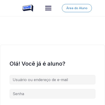
Skip
to
Área do Aluno
content
Olá! Você já é aluno?