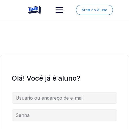
Skip
to
Área do Aluno
content
Olá! Você já é aluno?