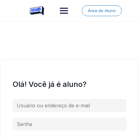
Skip
to
Área do Aluno
content
Olá! Você já é aluno?