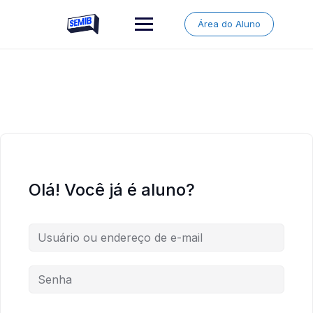
Skip
to
Área do Aluno
content
Olá! Você já é aluno?