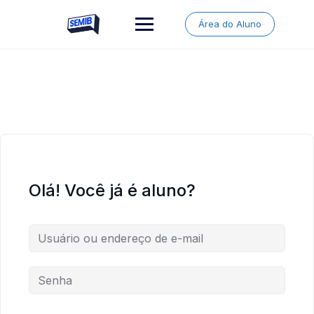
Skip
to
Área do Aluno
content
Olá! Você já é aluno?