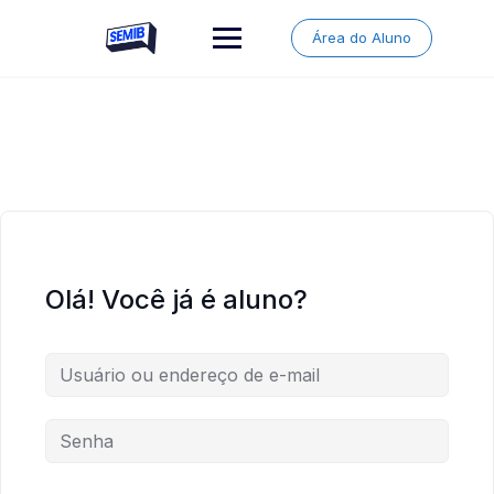
Skip
to
Área do Aluno
content
Olá! Você já é aluno?