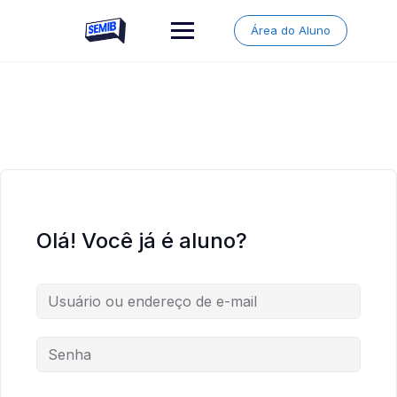
Skip
to
Área do Aluno
content
Olá! Você já é aluno?