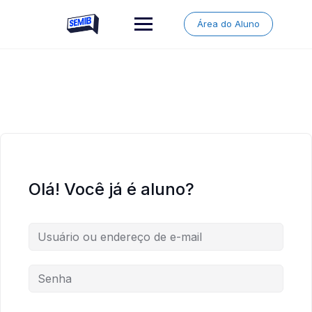
Skip
to
Área do Aluno
content
Olá! Você já é aluno?